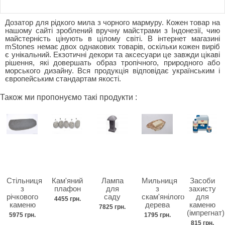
Дозатор для рідкого мила з чорного мармуру. Кожен товар на
нашому сайті зроблений вручну майстрами з Індонезії, чию
майстерність цінують в цілому світі. В інтернет магазині
mStones немає двох однакових товарів, оскільки кожен виріб
є унікальний. Екзотичні декори та аксесуари це завжди цікаві
рішення, які довершать образ тропічного, природного або
морського дизайну. Вся продукція відповідає українським і
європейським стандартам якості.
Також ми пропонуємо такі продукти :
Стільниця
Кам'яний
Лампа
Мильниця
Засоби
з
плафон
для
з
захисту
річкового
саду
скам'янілого
для
4455 грн.
каменю
дерева
каменю
7825 грн.
(імпрегнат)
5975 грн.
1795 грн.
815 грн.