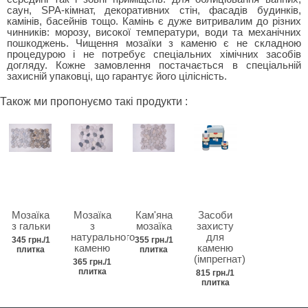
саун, SPA-кімнат, декоративних стін, фасадів будинків,
камінів, басейнів тощо. Камінь є дуже витривалим до різних
чинників: морозу, високої температури, води та механічних
пошкоджень. Чищення мозаїки з каменю є не складною
процедурою і не потребує спеціальних хімічних засобів
догляду. Кожне замовлення постачається в спеціальній
захисній упаковці, що гарантує його цілісність.
Також ми пропонуємо такі продукти :
Мозаїка
Мозаїка
Кам'яна
Засоби
з гальки
з
мозаїка
захисту
натурального
для
345 грн./1
355 грн./1
каменю
каменю
плитка
плитка
(імпрегнат)
365 грн./1
плитка
815 грн./1
плитка