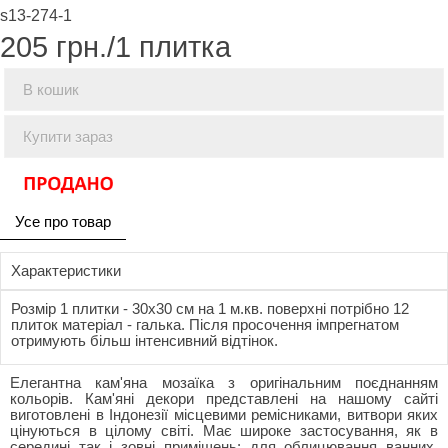
s13-274-1
205
грн./1 плитка
В кошик
Купити зараз
Усе про товар
Характеристики
Розмір 1 плитки - 30x30 см на 1 м.кв. поверхні потрібно 12
плиток матеріал - галька. Після просочення імпрегнатом
отримують більш інтенсивний відтінок.
Елегантна кам'яна мозаїка з оригінальним поєднанням
кольорів. Кам'яні декори представлені на нашому сайті
виготовлені в Індонезії місцевими ремісниками, витвори яких
цінуються в цілому світі. Має широке застосування, як в
середині так і зовні приміщень: для облицювання ванних,