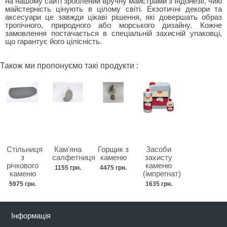
на нашому сайті зроблений вручну майстрами з Індонезії, чию
майстерність цінують в цілому світі. Екзотичні декори та
аксесуари це завжди цікаві рішення, які довершать образ
тропічного, природного або морського дизайну. Кожне
замовлення постачається в спеціальній захисній упаковці,
що гарантує його цілісність.
Також ми пропонуємо такі продукти :
Стільниця
Кам'яна
Горщик з
Засоби
з
салфетниця
каменю
захисту
річкового
каменю
1155 грн.
4475 грн.
каменю
(імпрегнат)
5975 грн.
1635 грн.
Інформація