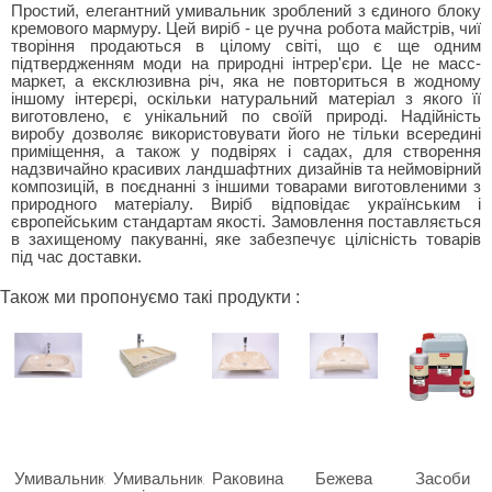
Простий, елегантний умивальник зроблений з єдиного блоку
кремового мармуру. Цей виріб - це ручна робота майстрів, чиї
творіння продаються в цілому світі, що є ще одним
підтвердженням моди на природні інтрер'єри. Це не масс-
маркет, а ексклюзивна річ, яка не повториться в жодному
іншому інтерєрі, оскільки натуральний матеріал з якого її
виготовлено, є унікальний по своїй природі. Надійність
виробу дозволяє використовувати його не тільки всередині
приміщення, а також у подвірях і садах, для створення
надзвичайно красивих ландшафтних дизайнів та неймовірний
композицій, в поєднанні з іншими товарами виготовленими з
природного матеріалу. Виріб відповідає українським і
європейським стандартам якості. Замовлення поставляється
в захищеному пакуванні, яке забезпечує цілісність товарів
під час доставки.
Також ми пропонуємо такі продукти :
Умивальник
Умивальник
Раковина
Бежева
Засоби