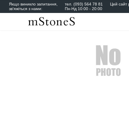
Якщо виникло запитання,
тел.
(093) 564 78 81
Цей сайт 
зв'яжіться з нами:
Пн-Нд 10:00 - 20:00