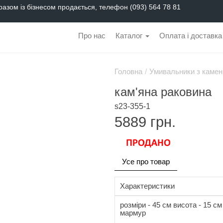
разом із бізнесом продається, телефон (093) 564 78 81
Про нас
Каталог
Оплата і доставка
Головна
/
Умивальники з камен
кам'яна раковина
s23-355-1
5889
грн.
Усе про товар
Характеристики
розміри - 45 см висота - 15 см 
мармур