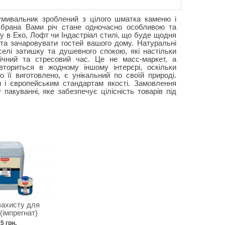
мивальник зроблений з цілого шматка каменю і
Обрана Вами річ стане одночасно особливою та
у в Еко, Лофт чи Індастріал стилі, що буде щодня
та зачаровувати гостей вашого дому. Натуральні
елі затишку та душевного спокою, які настільки
ічний та стресовий час. Це не масс-маркет, а
вториться в жодному іншому інтерєрі, оскільки
о її виготовлено, є унікальний по своїй природі.
м і європейським стандартам якості. Замовлення
пакуванні, яке забезпечує цілісність товарів під
захисту для
(імпрегнат)
5 грн.