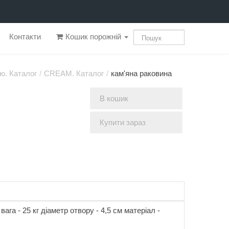
Контакти
Кошик порожній
ю. Каталог
/
CREAM. Каталог
/
кам'яна раковина
В кошик
Купити зараз
вага - 25 кг діаметр отвору - 4,5 см матеріал -