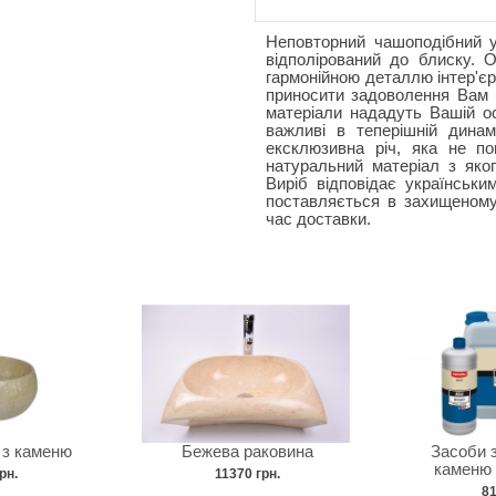
Неповторний чашоподібний у
відполірований до блиску. 
гармонійною деталлю інтер'єр
приносити задоволення Вам 
матеріали нададуть Вашій ос
важливі в теперішній динам
ексклюзивна річ, яка не по
натуральний матеріал з яког
Виріб відповідає українськи
поставляється в захищеному 
час доставки.
 з каменю
Бежева раковина
Засоби 
каменю 
рн.
11370 грн.
81