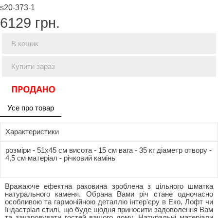
s20-373-1
6129
грн.
В кошик
Купити зараз
Усе про товар
Характеристики
розміри - 51x45 см висота - 15 см вага - 35 кг діаметр отвору -
4,5 см матеріал - річковий камінь
Вражаюче ефектна раковина зроблена з цільного шматка
натурального каменя. Обрана Вами річ стане одночасно
особливою та гармонійною деталлю інтер'єру в Еко, Лофт чи
Індастріал стилі, що буде щодня приносити задоволення Вам
та зачаровувати гостей вашого дому. Натуральні матеріали