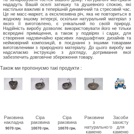
нададуть Вашій оселі затишку та душевного спокою, які
настільки важливі в теперішній динамічний та стресовий час.
Це не масс-маркет, а ексклюзивна річ, яка не повториться в
жодному іншому інтерєрі, оскільки натуральний матеріал з
якого її виготовлено, є унікальний по своїй природі.
Надійність виробу дозволяє використовувати його не тільки
всередині приміщення, а також у подвірях і садах, для
створення надзвичайно красивих ландшафтних дизайнів та
неймовірний композицій, в поєднанні з іншими товарами
виготовленими з природного матеріалу. До цього виробу ми
надсилаємо інструкцію з догляду, дотримання якої
забезпечить довговічне збереження товару.
Також ми пропонуємо такі продукти :
Раковина
Сіра
Сіра
Раковини
Засоби
накладна
раковина
раковина
з
захисту
натурального
для
9070 грн.
10070 грн.
10070 грн.
каменю
каменю