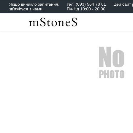
Якщо виникло запитання,
тел.
(093) 564 78 81
Цей сайт 
зв'яжіться з нами:
Пн-Нд 10:00 - 20:00