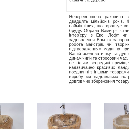
скам'яніле дерево
Неперевершена раковина з
двадцять мільйонів років. 
найміцніших, що гарантує ви
бруду. Обрана Вами річ ста
інтер'єру в Еко, Лофт чи
задоволення Вам та зачаров
робота майстрів, чиї творі
підтвердженням моди на прир
Вашій оселі затишку та душе
динамічний та стресовий час.
не тільки всередині приміще
надзвичайно красивих ландш
поєднанні з іншими товарами
виробу ми надсилаємо інстр
довговічне збереження товару