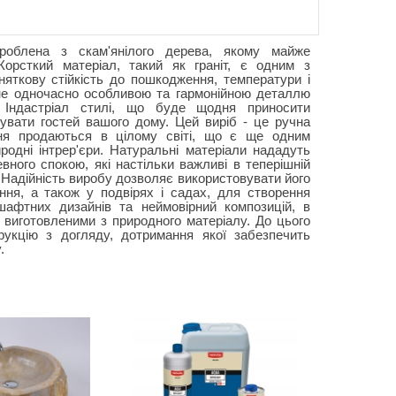
роблена з скам'янілого дерева, якому майже
Жорсткий матеріал, такий як граніт, є одним з
няткову стійкість до пошкодження, температури і
не одночасно особливою та гармонійною деталлю
 Індастріал стилі, що буде щодня приносити
увати гостей вашого дому. Цей виріб - це ручна
ння продаються в цілому світі, що є ще одним
одні інтрер'єри. Натуральні матеріали нададуть
вного спокою, які настільки важливі в теперішній
 Надійність виробу дозволяє використовувати його
ння, а також у подвірях і садах, для створення
афтних дизайнів та неймовірний композицій, в
 виготовленими з природного матеріалу. До цього
укцію з догляду, дотримання якої забезпечить
.