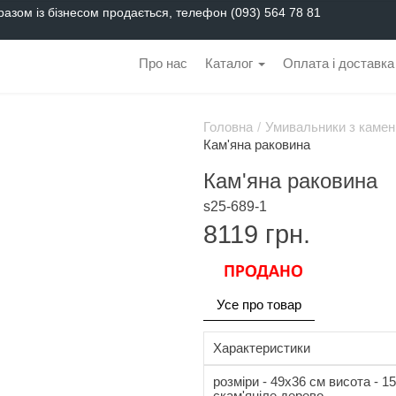
разом із бізнесом продається, телефон (093) 564 78 81
Про нас
Каталог
Оплата і доставка
Головна
/
Умивальники з камен
Кам'яна раковина
Кам'яна раковина
s25-689-1
8119
грн.
Усе про товар
Характеристики
розміри - 49x36 см висота - 15