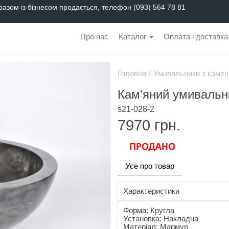
разом із бізнесом продається, телефон (093) 564 78 81
Про нас
Каталог
Оплата і доставка
Головна
/
Умивальники з камен
Кам'яний умивальн
s21-028-2
7970
грн.
Усе про товар
Характеристики
Форма: Кругла
Установка: Накладна
Матеріал: Мармур