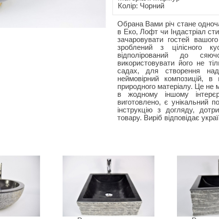
Колір: Чорний
Обрана Вами річ стане одноч
в Еко, Лофт чи Індастріал с
зачаровувати гостей вашого
зроблений з цілісного ку
відполірований до сяюч
використовувати його не тіл
садах, для створення над
неймовірний композицій, в
природного матеріалу. Це не м
в жодному іншому інтерєр
виготовлено, є унікальний п
інструкцію з догляду, дотр
товару. Виріб відповідає укра