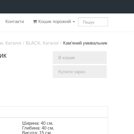
Контакти
Кошик порожній
ю. Каталог
/
BLACK. Каталог
/
Кам'яний умивальник
ик
В кошик
Купити зараз
Ширина: 40 см.
Глибина: 40 см.
Висота: 15 см.