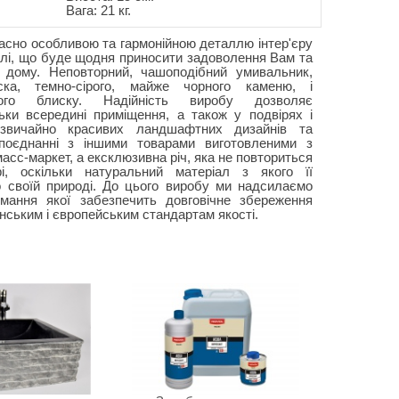
Вага: 21 кг.
асно особливою та гармонійною деталлю інтер'єру
тилі, що буде щодня приносити задоволення Вам та
 дому. Неповторний, чашоподібний умивальник,
ска, темно-сірого, майже чорного каменю, і
ого блиску. Надійність виробу дозволяє
ьки всередині приміщення, а також у подвірях і
звичайно красивих ландшафтних дизайнів та
 поєднанні з іншими товарами виготовленими з
асс-маркет, а ексклюзивна річ, яка не повториться
і, оскільки натуральний матеріал з якого її
о своїй природі. До цього виробу ми надсилаємо
имання якої забезпечить довговічне збереження
їнським і європейським стандартам якості.