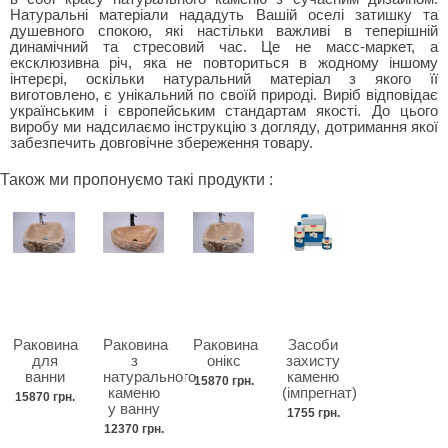
Натуральні матеріали нададуть Вашій оселі затишку та
душевного спокою, які настільки важливі в теперішній
динамічний та стресовий час. Це не масс-маркет, а
ексклюзивна річ, яка не повториться в жодному іншому
інтерєрі, оскільки натуральний матеріал з якого її
виготовлено, є унікальний по своїй природі. Виріб відповідає
українським і європейським стандартам якості. До цього
виробу ми надсилаємо інструкцію з догляду, дотримання якої
забезпечить довговічне збереження товару.
Також ми пропонуємо такі продукти :
Раковина
Раковина
Раковина
Засоби
для
з
онікс
захисту
ванни
натурального
каменю
15870 грн.
каменю
(імпрегнат)
15870 грн.
у ванну
1755 грн.
12370 грн.