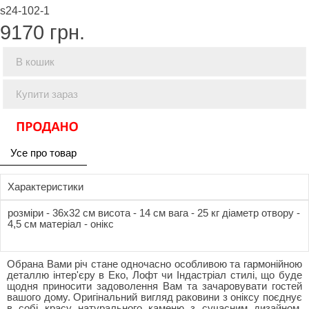
s24-102-1
9170
грн.
В кошик
Купити зараз
Усе про товар
Характеристики
розміри - 36x32 см висота - 14 см вага - 25 кг діаметр отвору -
4,5 см матеріал - онікс
Обрана Вами річ стане одночасно особливою та гармонійною
деталлю інтер'єру в Еко, Лофт чи Індастріал стилі, що буде
щодня приносити задоволення Вам та зачаровувати гостей
вашого дому. Оригінальний вигляд раковини з оніксу поєднує
в собі красу натурального каменю з сучасним дизайном.