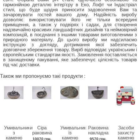
гармонійною деталлю інтер'єру в Еко, Лофт чи Індастріал
стилі, що буде щодня приносити задоволення Вам та
зачаровувати гостей вашого дому. Надійність виробу
дозволяє використовувати його не тільки всередині
приміщення, а також у подвірях і садах, для створення
надзвичайно красивих ландшафтних дизайнів та неймовірний
композицій, в поєднанні з іншими товарами виготовленими з
природного матеріалу. До цього виробу ми надсилаємо
інструкцію з догляду, дотримання якої забезпечить
довговічне збереження товару. Виріб відповідає українським і
європейським стандартам якості. Замовлення поставляється
в захищеному пакуванні, яке забезпечує цілісність товарів
під час доставки.
Також ми пропонуємо такі продукти :
Умивальники
Сіра
Умивальник
Раковина
Засоби
з
раковина
із
накладна
захисту
каменю
каменю
каменю
10070 грн.
9570 грн.