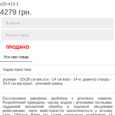
s20-413-1
4279
грн.
В кошик
Купити зараз
Усе про товар
Характеристики
розміри - 32x28 см висота - 14 см вага - 14 кг діаметр отвору -
54,5 см матеріал - річковий камінь
Ексклюзивна раковина зроблена з річкового каменю.
Розроблений природою, часом, водою і річковими потоками,
підданиий механічній обробці в Індонезії місцевими
ремісниками, чиєю майстерністю захоплюються у всьому
світі. Обрана Вами річ стане одночасно особливою та