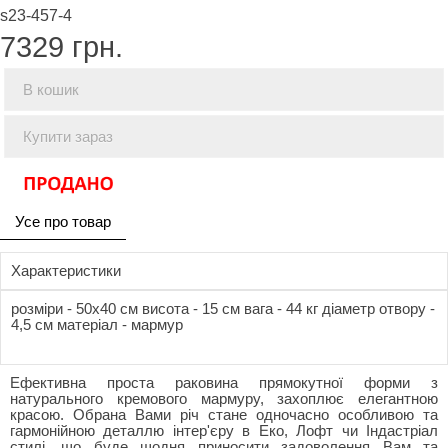
s23-457-4
7329
грн.
В кошик
Купити зараз
Усе про товар
Характеристики
розміри - 50x40 см висота - 15 см вага - 44 кг діаметр отвору -
4,5 см матеріал - мармур
Ефективна проста раковина прямокутної форми з
натурального кремового мармуру, захоплює елегантною
красою. Обрана Вами річ стане одночасно особливою та
гармонійною деталлю інтер'єру в Еко, Лофт чи Індастріал
стилі, що буде щодня приносити задоволення Вам та