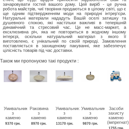
зачаровувати гостей вашого дому. Цей виріб - це ручна
робота майстрів, чиї творіння продаються в цілому світі, що є
ще одним підтвердженням моди на природні інтрер'єри.
Натуральні матеріали нададуть Вашій оселі затишку та
душевного спокою, які настільки важливі в теперішній
динамічний та стресовий час. Це не масс-маркет, а
ексклюзивна річ, яка не повториться в жодному іншому
інтерєрі, оскільки натуральний матеріал з якого її
виготовлено, є унікальний по своїй природі. Замовлення
поставляється в захищеному пакуванні, яке забезпечує
цілісність товарів під час доставки.
Також ми пропонуємо такі продукти :
Умивальник
Раковина
Умивальник
Умивальник
Засоби
з
з
з
з
захисту
каменю
каменю
каменю
каменю
каменю
(імпрегнат)
9370 грн.
8970 грн.
13170 грн.
9870 грн.
1755 грн.