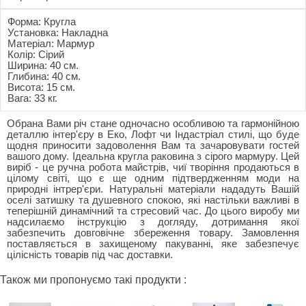
Форма: Кругла
Установка: Накладна
Матеріал: Мармур
Колір: Сірий
Ширина: 40 см.
Глибина: 40 см.
Висота: 15 см.
Вага: 33 кг.
Обрана Вами річ стане одночасно особливою та гармонійною
деталлю інтер'єру в Еко, Лофт чи Індастріал стилі, що буде
щодня приносити задоволення Вам та зачаровувати гостей
вашого дому. Ідеальна кругла раковина з сірого мармуру. Цей
виріб - це ручна робота майстрів, чиї творіння продаються в
цілому світі, що є ще одним підтвердженням моди на
природні інтрер'єри. Натуральні матеріали нададуть Вашій
оселі затишку та душевного спокою, які настільки важливі в
теперішній динамічний та стресовий час. До цього виробу ми
надсилаємо інструкцію з догляду, дотримання якої
забезпечить довговічне збереження товару. Замовлення
поставляється в захищеному пакуванні, яке забезпечує
цілісність товарів під час доставки.
Також ми пропонуємо такі продукти :