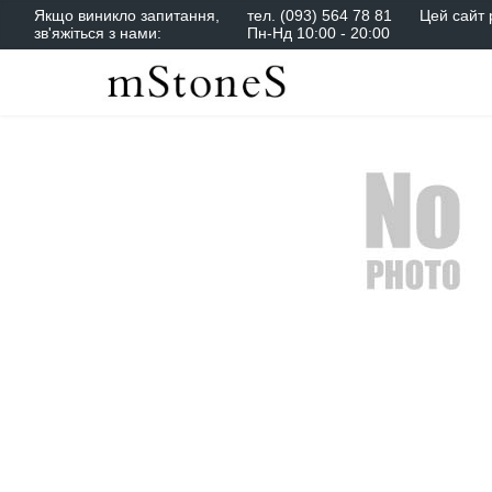
Якщо виникло запитання,
тел.
(093) 564 78 81
Цей сайт 
зв'яжіться з нами:
Пн-Нд 10:00 - 20:00