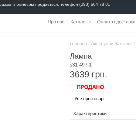
разом із бізнесом продається, телефон (093) 564 78 81
Про нас
Каталог
Оплата і доставка
Головна
/
Аксесуари. Каталог
/
Лампа
s31-497-1
3639
грн.
Усе про товар
Характеристики