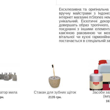
Ексклюзивна та оригінальна
вручну майстрами з Індонез
інтернет магазині mStones нем
унікальний. Екзотичні деко
довершать образ тропічного,
поєднанні з іншими елемента
кам'яною раковиною чи моза
вітальної чи кухні гармоні
постачається в спеціальній за
затор мила
Стакан для зубних щіток
Засоби за
(імп
рн.
2135 грн.
16