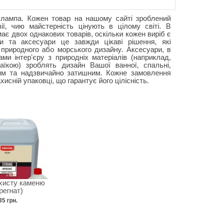
 лампа. Кожен товар на нашому сайті зроблений
ії, чию майстерність цінують в цілому світі. В
ає двох однакових товарів, оскільки кожен виріб є
ри та аксесуари це завжди цікаві рішення, які
 природного або морського дизайну. Аксесуари, в
ми інтер'єру з природніх матеріалів (наприклад,
їкою) зроблять дизайн Вашої ванної, спальні,
йним та надзвичайно затишним. Кожне замовлення
хисній упаковці, що гарантує його цілісність.
хисту каменю
регнат)
35 грн.