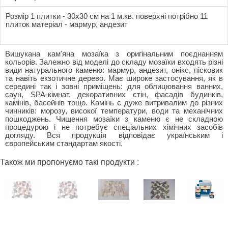
Розмір 1 плитки - 30x30 см на 1 м.кв. поверхні потрібно 11
плиток матеріал - мармур, андезит
Вишукана кам'яна мозаїка з оригінальним поєднанням
кольорів. Залежно від моделі до складу мозаїки входять різні
види натурального каменю: мармур, андезит, онікс, пісковик
та навіть екзотичне дерево. Має широке застосування, як в
середині так і зовні приміщень: для облицювання ванних,
саун, SPA-кімнат, декоративних стін, фасадів будинків,
камінів, басейнів тощо. Камінь є дуже витривалим до різних
чинників: морозу, високої температури, води та механічних
пошкоджень. Чищення мозаїки з каменю є не складною
процедурою і не потребує спеціальних хімічних засобів
догляду. Вся продукція відповідає українським і
європейським стандартам якості.
Також ми пропонуємо такі продукти :