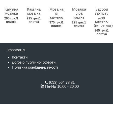
Кам'яна
Кам'яна
Мозаїка
Мозаїка
Засоби
мозаїка
мозаїка
із
сіра
захисту
каменю
камінь
для
295 грн./1
295 грн./1
каменю
плитка
плитка
375 грн./1
225 грн./1
(імпрегнат)
плитка
плитка
865 грн./1
плитка
Інформація
Контакти
Договір публічної оферти
Політика конфіденційності
(093) 564 78 81
Пн-Нд 10:00 - 20:00