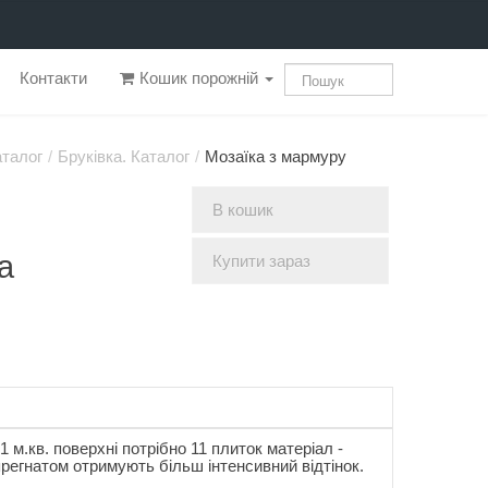
Контакти
Кошик порожній
аталог
/
Бруківка. Каталог
/
Мозаїка з мармуру
В кошик
а
Купити зараз
1 м.кв. поверхні потрібно 11 плиток матеріал -
регнатом отримують більш інтенсивний відтінок.