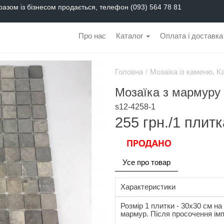
разом із бізнесом продається, телефон (093) 564 78 81
Про нас
Каталог
Оплата і доставка
Головна
/
Мозаїка із каменю. К
Мозаїка з мармуру
s12-4258-1
255
грн./1 плитк
Усе про товар
Характеристики
Розмір 1 плитки - 30x30 см на 
мармур. Після просочення імп