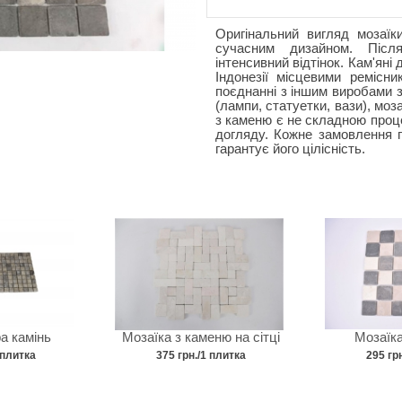
Оригінальний вигляд мозаїк
сучасним дизайном. Післ
інтенсивний відтінок. Кам'яні
Індонезії місцевими ремісни
поєднанні з іншим виробами з
(лампи, статуетки, вази), моз
з каменю є не складною проце
догляду. Кожне замовлення п
гарантує його цілісність.
ра камінь
Мозаїка з каменю на сітці
Мозаїка
 плитка
375 грн./1 плитка
295 гр