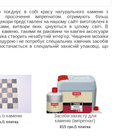
и поєднує в собі красу натурального каменю з
я просочення імпрегнатом. отримують більш
 декори представлені на нашому сайті виготовлені в
ками, витвори яких цінуються в цілому світі. В
 каменю, такими як раковини чи кам'яні аксесуари
аїка створить незабутній інтер'єр. Чищення мозаїки
дурою і не потребує спеціальних хімічних засобів
остачається в спеціальній захисній упаковці, що
 із каменю
Засоби захисту для
каменю (імпрегнат)
н./1 плитка
815 грн./1 плитка