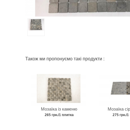
Також ми пропонуємо такі продукти :
Мозаїка із каменю
Мозаїка сі
265 грн./1 плитка
275 грн./1