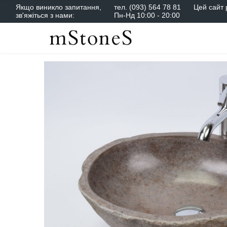
Якщо виникло запитання,
тел.
(093) 564 78 81
Цей сайт 
зв'яжіться з нами:
Пн-Нд 10:00 - 20:00