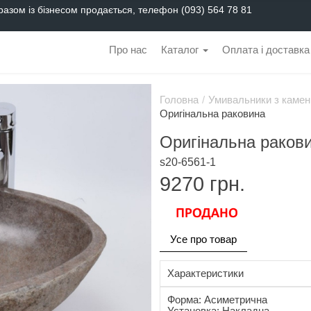
разом із бізнесом продається, телефон (093) 564 78 81
Про нас
Каталог
Оплата і доставка
Головна
/
Умивальники з камен
Оригінальна раковина
Оригінальна раков
s20-6561-1
9270
грн.
Усе про товар
Характеристики
Форма: Асиметрична