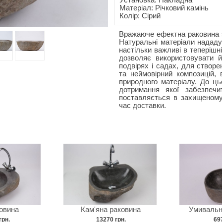
Установка: Накладна
Матеріал: Річковий камінь
Колір: Сірий
Вражаюче ефектна раковина з
Натуральні матеріали нададу
настільки важливі в теперішн
дозволяє використовувати й
подвірях і садах, для створ
та неймовірний композицій,
природного матеріалу. До ць
дотримання якої забезпечи
поставляється в захищеному 
час доставки.
ковина
Кам'яна раковина
Умивальн
грн.
13270 грн.
69