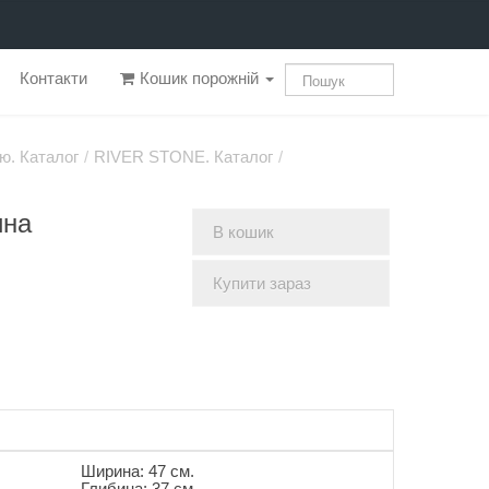
Контакти
Кошик порожній
ю. Каталог
/
RIVER STONE. Каталог
/
ина
В кошик
Купити зараз
Ширина: 47 см.