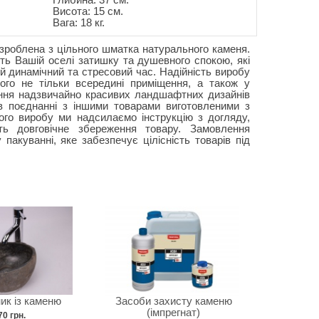
Глибина: 37 см.
Висота: 15 см.
Вага: 18 кг.
роблена з цільного шматка натурального каменя.
ть Вашій оселі затишку та душевного спокою, які
ій динамічний та стресовий час. Надійність виробу
ого не тільки всередині приміщення, а також у
ення надзвичайно красивих ландшафтних дизайнів
 в поєднанні з іншими товарами виготовленими з
ого виробу ми надсилаємо інструкцію з догляду,
ть довговічне збереження товару. Замовлення
пакуванні, яке забезпечує цілісність товарів під
ик із каменю
Засоби захисту каменю
(імпрегнат)
70 грн.