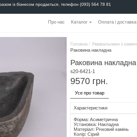
разом із бізнесом продається, телефон (093) 564 78 81
Про нас
Каталог
Оплата і доставка
Головна
/
Умивальники з камен
Раковина накладна
Раковина накладна
s20-6421-1
9570
грн.
Усе про товар
Характеристики
Форма: Асиметрична
Установка: Накладна
Матеріал: Річковий камінь
Колір: Сірий