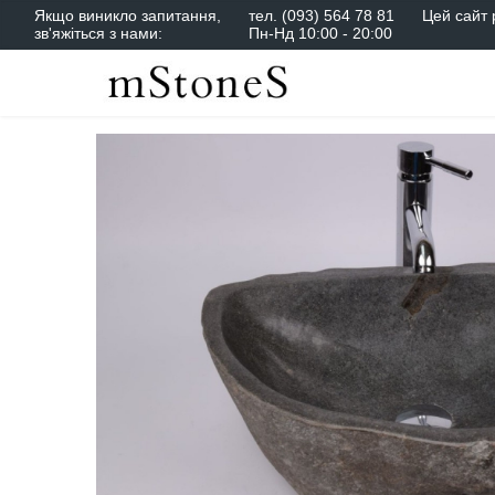
Якщо виникло запитання,
тел.
(093) 564 78 81
Цей сайт 
зв'яжіться з нами:
Пн-Нд 10:00 - 20:00