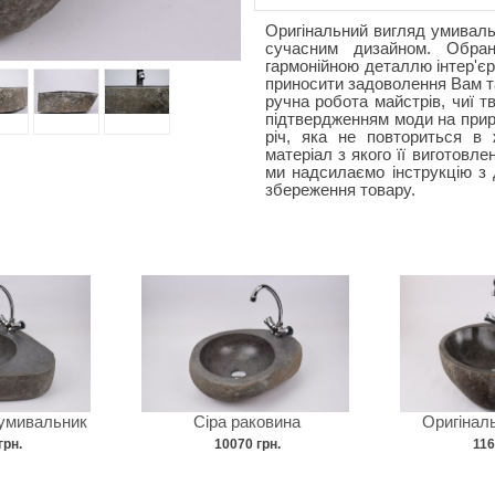
Оригінальний вигляд умиваль
сучасним дизайном. Обра
гармонійною деталлю інтер'єр
приносити задоволення Вам та
ручна робота майстрів, чиї т
підтвердженням моди на приро
річ, яка не повториться в 
матеріал з якого її виготовле
ми надсилаємо інструкцію з 
збереження товару.
 умивальник
Сіра раковина
Оригінал
грн.
10070 грн.
116