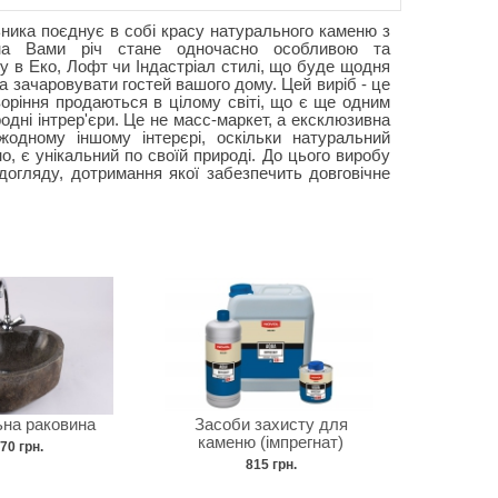
ника поєднує в собі красу натурального каменю з
на Вами річ стане одночасно особливою та
у в Еко, Лофт чи Індастріал стилі, що буде щодня
 зачаровувати гостей вашого дому. Цей виріб - це
воріння продаються в цілому світі, що є ще одним
дні інтрер'єри. Це не масс-маркет, а ексклюзивна
жодному іншому інтерєрі, оскільки натуральний
но, є унікальний по своїй природі. До цього виробу
догляду, дотримання якої забезпечить довговічне
ьна раковина
Засоби захисту для
каменю (імпрегнат)
70 грн.
815 грн.