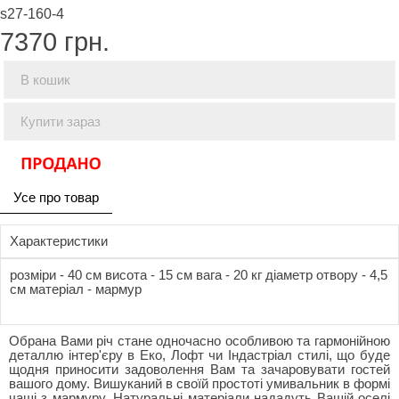
s27-160-4
7370
грн.
В кошик
Купити зараз
Усе про товар
Характеристики
розміри - 40 см висота - 15 см вага - 20 кг діаметр отвору - 4,5
см матеріал - мармур
Обрана Вами річ стане одночасно особливою та гармонійною
деталлю інтер'єру в Еко, Лофт чи Індастріал стилі, що буде
щодня приносити задоволення Вам та зачаровувати гостей
вашого дому. Вишуканий в своїй простоті умивальник в формі
чаші з мармуру. Натуральні матеріали нададуть Вашій оселі