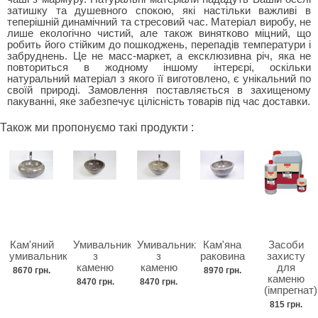
затишку та душевного спокою, які настільки важливі в
теперішній динамічний та стресовий час. Матеріал виробу, не
лише екологічно чистий, але також винятково міцний, що
робить його стійким до пошкоджень, перепадів температури і
забруднень. Це не масс-маркет, а ексклюзивна річ, яка не
повториться в жодному іншому інтерєрі, оскільки
натуральний матеріал з якого її виготовлено, є унікальний по
своїй природі. Замовлення поставляється в захищеному
пакуванні, яке забезпечує цілісність товарів під час доставки.
Також ми пропонуємо такі продукти :
Кам'яний
Умивальник
Умивальник
Кам'яна
Засоби
умивальник
з
з
раковина
захисту
каменю
каменю
для
8670 грн.
8970 грн.
каменю
8470 грн.
8470 грн.
(імпрегнат)
815 грн.