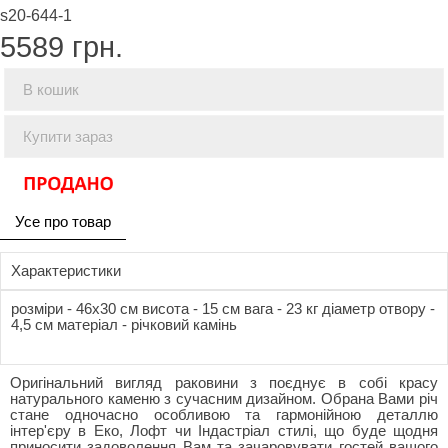
s20-644-1
5589
грн.
В кошик
Купити зараз
Усе про товар
Характеристики
розміри - 46x30 см висота - 15 см вага - 23 кг діаметр отвору -
4,5 см матеріал - річковий камінь
Оригінальний вигляд раковини з поєднує в собі красу
натурального каменю з сучасним дизайном. Обрана Вами річ
стане одночасно особливою та гармонійною деталлю
інтер'єру в Еко, Лофт чи Індастріал стилі, що буде щодня
приносити задоволення Вам та зачаровувати гостей вашого