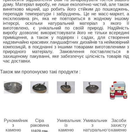
дому. Матеріал виробу, не лише екологічно чистий, але також
винятково міцний, що робить його стійким до пошкоджень,
перепадів температури і забруднень. Це не масс-маркет, а
ексклюзивна річ, яка не повториться в жодному іншому
інтерєрі, оскільки натуральний матеріал з якого її
виготовлено, є унікальний по своїй природі. Надійність
виробу дозволяє використовувати його не тільки всередині
приміщення, а також у подвірях і садах, для створення
надзвичайно красивих ландшафтних дизайнів та неймовірний
композицій, в поєднанні з іншими товарами виготовленими з
природного матеріалу. Замовлення поставляється в
захищеному пакуванні, яке забезпечує цілісність товарів під
час доставки.
Також ми пропонуємо такі продукти :
Рукомийник
Сіра
Умивальник
Умивальник
Засоби
з
раковина
із
з
захисту
каменю
каменю
натурального
каменю
11070 грн.