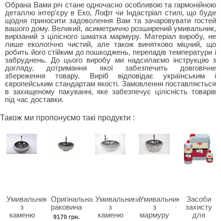
Обрана Вами річ стане одночасно особливою та гармонійною
деталлю інтер'єру в Еко, Лофт чи Індастріал стилі, що буде
щодня приносити задоволення Вам та зачаровувати гостей
вашого дому. Великий, асиметрично розширений умивальник,
вирізаний з цілісного шматка мармуру. Матеріал виробу, не
лише екологічно чистий, але також винятково міцний, що
робить його стійким до пошкоджень, перепадів температури і
забруднень. До цього виробу ми надсилаємо інструкцію з
догляду, дотримання якої забезпечить довговічне
збереження товару. Виріб відповідає українським і
європейським стандартам якості. Замовлення поставляється
в захищеному пакуванні, яке забезпечує цілісність товарів
під час доставки.
Також ми пропонуємо такі продукти :
Умивальник
Оригінальна
Умивальники
Умивальник
Засоби
з
раковина
з
з
захисту
каменю
каменю
мармуру
для
9170 грн.