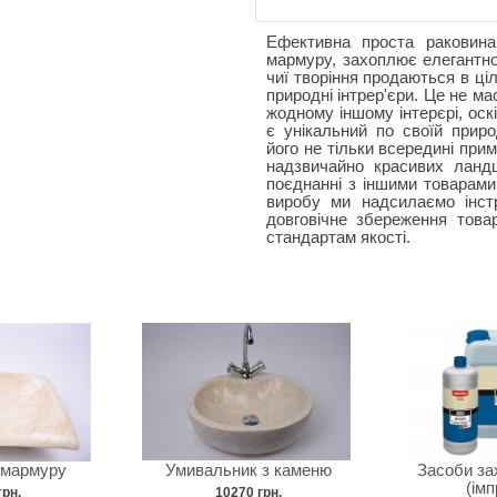
Ефективна проста раковина
мармуру, захоплює елегантно
чиї творіння продаються в ці
природні інтрер'єри. Це не ма
жодному іншому інтерєрі, оскі
є унікальний по своїй приро
його не тільки всередині прим
надзвичайно красивих ландш
поєднанні з іншими товарами
виробу ми надсилаємо інстр
довговічне збереження товар
стандартам якості.
 мармуру
Умивальник з каменю
Засоби за
(імп
грн.
10270 грн.