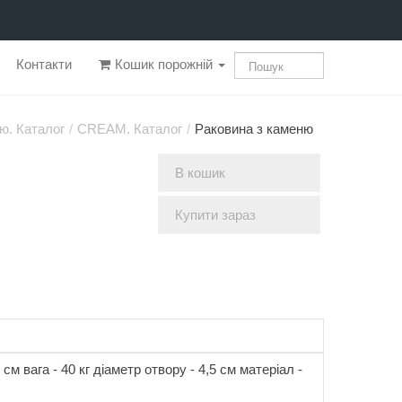
Контакти
Кошик порожній
ю. Каталог
/
CREAM. Каталог
/
Раковина з каменю
В кошик
Купити зараз
 см вага - 40 кг діаметр отвору - 4,5 см матеріал -