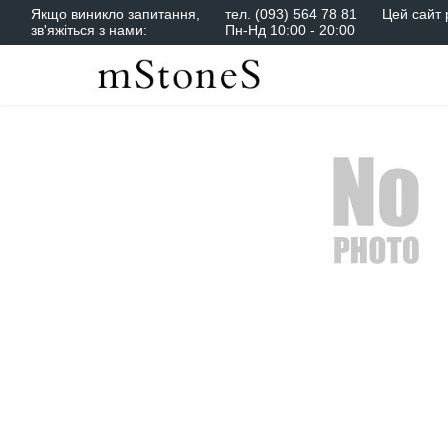
Якщо виникло запитання,
тел.
(093) 564 78 81
Цей сайт 
зв'яжіться з нами:
Пн-Нд 10:00 - 20:00