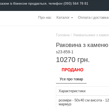
разом із бізнесом продається, телефон (093) 564 78 81
Про нас
Каталог
Оплата і доставка
Головна
/
Умивальники з камен
Раковина з каменю
s23-859-1
10270
грн.
Усе про товар
Характеристики
розміри - 50x40 см висота - 12
мармур