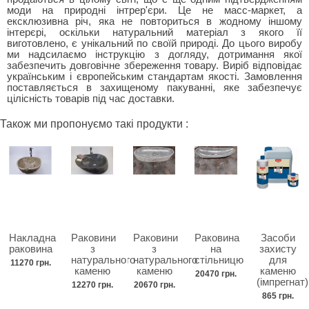
моди на природні інтрер'єри. Це не масс-маркет, а
ексклюзивна річ, яка не повториться в жодному іншому
інтерєрі, оскільки натуральний матеріал з якого її
виготовлено, є унікальний по своїй природі. До цього виробу
ми надсилаємо інструкцію з догляду, дотримання якої
забезпечить довговічне збереження товару. Виріб відповідає
українським і європейським стандартам якості. Замовлення
поставляється в захищеному пакуванні, яке забезпечує
цілісність товарів під час доставки.
Також ми пропонуємо такі продукти :
Накладна
Раковини
Раковини
Раковина
Засоби
раковина
з
з
на
захисту
натурального
натурального
стільницю
для
11270 грн.
каменю
каменю
каменю
20470 грн.
(імпрегнат)
12270 грн.
20670 грн.
865 грн.