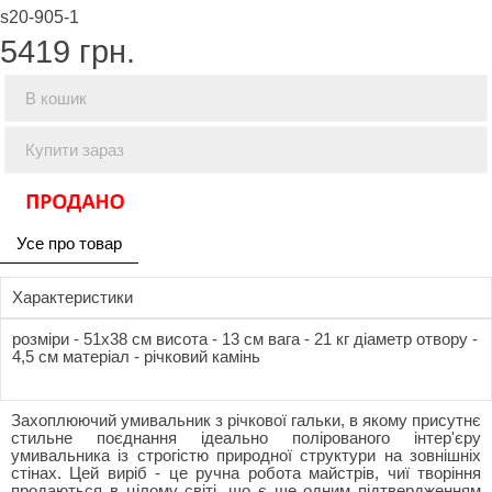
s20-905-1
5419
грн.
В кошик
Купити зараз
Усе про товар
Характеристики
розміри - 51x38 см висота - 13 см вага - 21 кг діаметр отвору -
4,5 см матеріал - річковий камінь
Захоплюючий умивальник з річкової гальки, в якому присутнє
стильне поєднання ідеально полірованого інтер'єру
умивальника із строгістю природної структури на зовнішніх
стінах. Цей виріб - це ручна робота майстрів, чиї творіння
продаються в цілому світі, що є ще одним підтвердженням