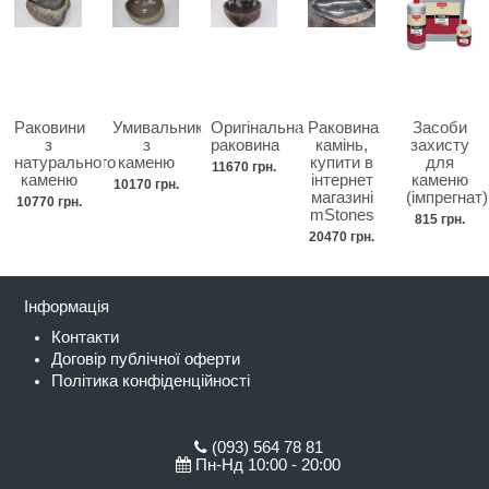
Раковини
Умивальник
Оригінальна
Раковина
Засоби
з
з
раковина
камінь,
захисту
натурального
каменю
купити в
для
11670 грн.
каменю
інтернет
каменю
10170 грн.
магазині
(імпрегнат)
10770 грн.
mStones
815 грн.
20470 грн.
Інформація
Контакти
Договір публічної оферти
Політика конфіденційності
(093) 564 78 81
Пн-Нд 10:00 - 20:00