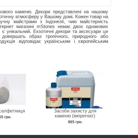
чкового каменю. Декори представлені на нашому
зотичну атмосферу у Вашому домі. Кожен товар на
учну майстрами з Індонезії, чию майстерність
інтернет магазині mStones немає двох однакових
б є унікальний. Екзотичні декори та аксесуари це
і довершать образ тропічного, природного або
дукція відповідає українським і європейським
 салфетниця
Засоби захисту для
каменю (імпрегнат)
55 грн.
865 грн.