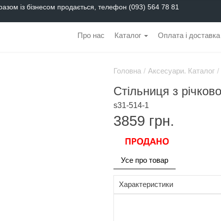
разом із бізнесом продається, телефон (093) 564 78 81
Про нас
Каталог
Оплата і доставка
Головна
/
Аксесуари. Каталог
/
Стільниця з річков
s31-514-1
3859
грн.
Усе про товар
Характеристики