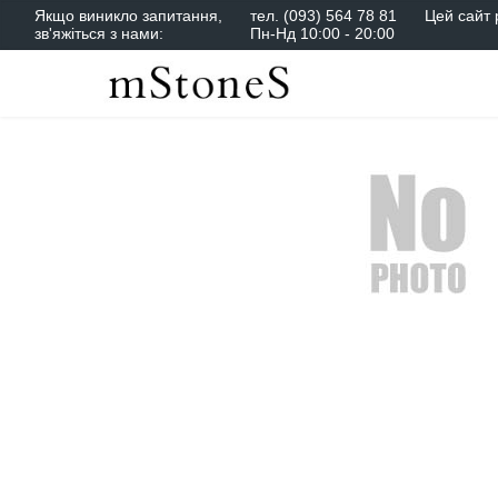
Якщо виникло запитання,
тел.
(093) 564 78 81
Цей сайт 
зв'яжіться з нами:
Пн-Нд 10:00 - 20:00