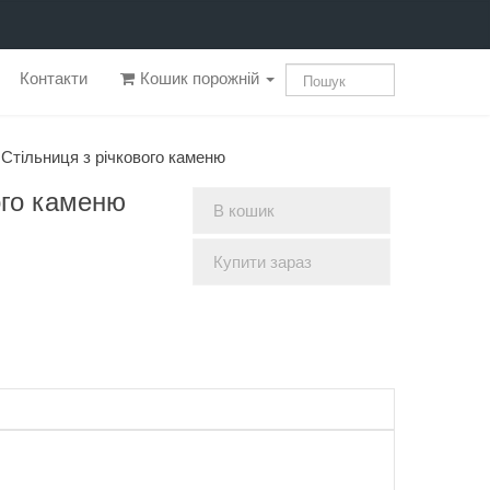
Контакти
Кошик порожній
Стільниця з річкового каменю
ого каменю
В кошик
Купити зараз