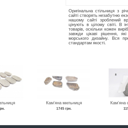
Оригінальна стільниця з рі
сайті створять незабутню ек
нашому сайті зроблений вр
цінують в цілому світі. В 
товарів, оскільки кожен вирі
завжди цікаві рішення, як
морського дизайну. Вся про
стандартам якості.
ильниця
Кам'яна мильниця
Кам'яна
рн.
1745 грн.
11