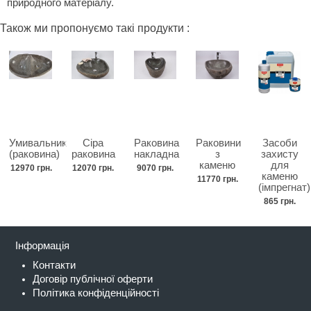
природного матеріалу.
Також ми пропонуємо такі продукти :
Умивальник
Сіра
Раковина
Раковини
Засоби
(раковина)
раковина
накладна
з
захисту
каменю
для
12970 грн.
12070 грн.
9070 грн.
каменю
11770 грн.
(імпрегнат)
865 грн.
Інформація
Контакти
Договір публічної оферти
Політика конфіденційності