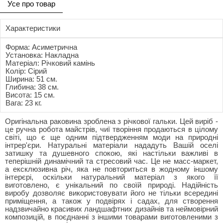
Усе про товар
Характеристики
Форма: Асиметрична
Установка: Накладна
Матеріал: Річковий камінь
Колір: Сірий
Ширина: 51 см.
Глибина: 38 см.
Висота: 15 см.
Вага: 23 кг.
Оригінальна раковина зроблена з річкової гальки. Цей виріб -
це ручна робота майстрів, чиї творіння продаються в цілому
світі, що є ще одним підтвердженням моди на природні
інтрер'єри. Натуральні матеріали нададуть Вашій оселі
затишку та душевного спокою, які настільки важливі в
теперішній динамічний та стресовий час. Це не масс-маркет,
а ексклюзивна річ, яка не повториться в жодному іншому
інтерєрі, оскільки натуральний матеріал з якого її
виготовлено, є унікальний по своїй природі. Надійність
виробу дозволяє використовувати його не тільки всередині
приміщення, а також у подвірях і садах, для створення
надзвичайно красивих ландшафтних дизайнів та неймовірний
композицій, в поєднанні з іншими товарами виготовленими з