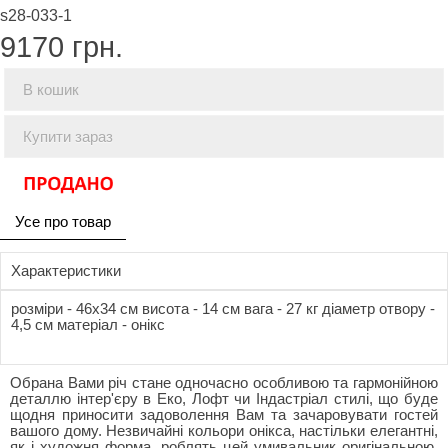
s28-033-1
9170
грн.
В кошик
Купити зараз
Усе про товар
Характеристики
розміри - 46x34 см висота - 14 см вага - 27 кг діаметр отвору -
4,5 см матеріал - онікс
Обрана Вами річ стане одночасно особливою та гармонійною
деталлю інтер'єру в Еко, Лофт чи Індастріал стилі, що буде
щодня приносити задоволення Вам та зачаровувати гостей
вашого дому. Незвичайні кольори онікса, настільки елегантні,
як і художня форма, роблять цей умивальник оригінальною,