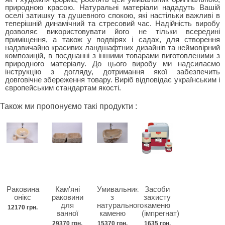
природною красою. Натуральні матеріали нададуть Вашій
оселі затишку та душевного спокою, які настільки важливі в
теперішній динамічний та стресовий час. Надійність виробу
дозволяє використовувати його не тільки всередині
приміщення, а також у подвірях і садах, для створення
надзвичайно красивих ландшафтних дизайнів та неймовірний
композицій, в поєднанні з іншими товарами виготовленими з
природного матеріалу. До цього виробу ми надсилаємо
інструкцію з догляду, дотримання якої забезпечить
довговічне збереження товару. Виріб відповідає українським і
європейським стандартам якості.
Також ми пропонуємо такі продукти :
Раковина
Кам'яні
Умивальник
Засоби
онікс
раковини
з
захисту
для
натурального
каменю
12170 грн.
ванної
каменю
(імпрегнат)
29370 грн.
15370 грн.
1635 грн.