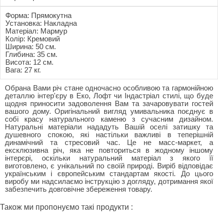
Форма: Прямокутна
Установка: Накладна
Матеріал: Мармур
Колір: Кремовий
Ширина: 50 см.
Глибина: 35 см.
Висота: 12 см.
Вага: 27 кг.
Обрана Вами річ стане одночасно особливою та гармонійною
деталлю інтер'єру в Еко, Лофт чи Індастріал стилі, що буде
щодня приносити задоволення Вам та зачаровувати гостей
вашого дому. Оригінальний вигляд умивальника поєднує в
собі красу натурального каменю з сучасним дизайном.
Натуральні матеріали нададуть Вашій оселі затишку та
душевного спокою, які настільки важливі в теперішній
динамічний та стресовий час. Це не масс-маркет, а
ексклюзивна річ, яка не повториться в жодному іншому
інтерєрі, оскільки натуральний матеріал з якого її
виготовлено, є унікальний по своїй природі. Виріб відповідає
українським і європейським стандартам якості. До цього
виробу ми надсилаємо інструкцію з догляду, дотримання якої
забезпечить довговічне збереження товару.
Також ми пропонуємо такі продукти :