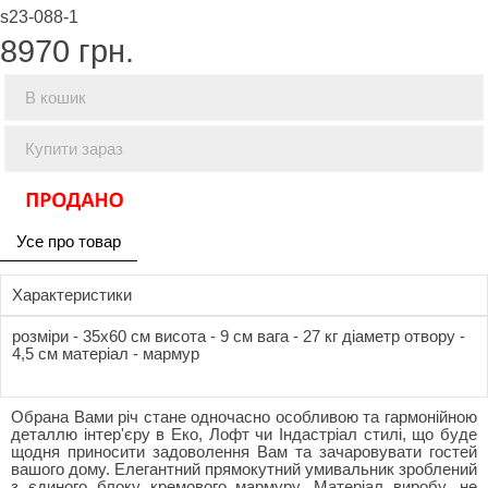
s23-088-1
8970
грн.
В кошик
Купити зараз
Усе про товар
Характеристики
розміри - 35x60 см висота - 9 см вага - 27 кг діаметр отвору -
4,5 см матеріал - мармур
Обрана Вами річ стане одночасно особливою та гармонійною
деталлю інтер'єру в Еко, Лофт чи Індастріал стилі, що буде
щодня приносити задоволення Вам та зачаровувати гостей
вашого дому. Елегантний прямокутний умивальник зроблений
з єдиного блоку кремового мармуру. Матеріал виробу, не