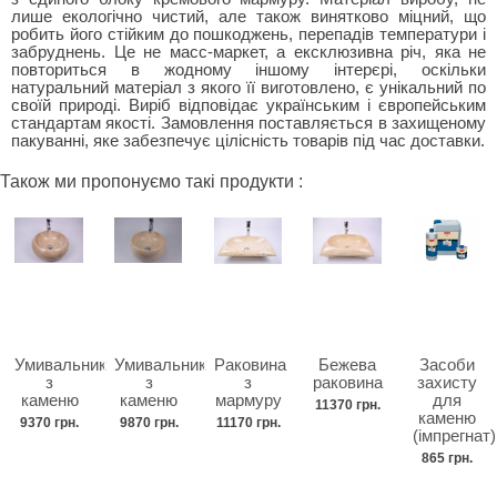
лише екологічно чистий, але також винятково міцний, що
робить його стійким до пошкоджень, перепадів температури і
забруднень. Це не масс-маркет, а ексклюзивна річ, яка не
повториться в жодному іншому інтерєрі, оскільки
натуральний матеріал з якого її виготовлено, є унікальний по
своїй природі. Виріб відповідає українським і європейським
стандартам якості. Замовлення поставляється в захищеному
пакуванні, яке забезпечує цілісність товарів під час доставки.
Також ми пропонуємо такі продукти :
Умивальник
Умивальник
Раковина
Бежева
Засоби
з
з
з
раковина
захисту
каменю
каменю
мармуру
для
11370 грн.
каменю
9370 грн.
9870 грн.
11170 грн.
(імпрегнат)
865 грн.