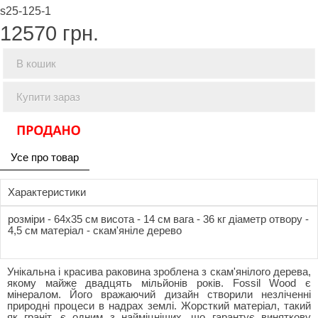
s25-125-1
12570
грн.
В кошик
Купити зараз
Усе про товар
Характеристики
розміри - 64x35 см висота - 14 см вага - 36 кг діаметр отвору -
4,5 см матеріал - скам'яніле дерево
Унікальна і красива раковина зроблена з скам'янілого дерева,
якому майже двадцять мільйонів років. Fossil Wood є
мінералом. Його вражаючий дизайн створили незліченні
природні процеси в надрах землі. Жорсткий матеріал, такий
як граніт, є одним з найміцніших, що гарантує виняткову