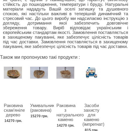
стійкість до пошкодження, температури і бруду. Натуральні
матеріали нададуть Вашій оселі затишку та душевного
спокою, які настільки важливі в теперішній динамічний та
стресовий час. До цього виробу ми надсилаємо інструкцію з
догляду, дотримання якої забезпечить довговічне
збереження товару. Виріб відповідає українським і
європейським стандартам якості. Замовлення поставляється
в захищеному пакуванні, яке забезпечує цілісність товарів
під час доставки. Замовлення поставляється в захищеному
пакуванні, яке забезпечує цілісність товарів під час доставки.
Також ми пропонуємо такі продукти :
Раковина
Умивальник
Раковина
Засоби
скам'яніле
(раковина)
з
захисту
дерево
натурального
для
15270 грн.
каменю
каменю
14270 грн.
(імпрегнат)
14270 грн.
815 грн.