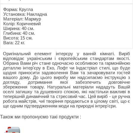
Форма: Кругла
Установка: Накладна
Матеріал: Мармур
Колір: Коричневий
Ширина: 40 см.
Глибина: 40 см.
Висота: 15 см.
Вага: 22 кг.
Оригінальний елемент інтерєру у ванній кімнаті. Виріб
відповідає українським і європейським стандартам якості.
Обрана Вами річ стане одночасно особливою та гармонійною
деталлю інтер'єру в Еко, Лофт чи Індастріал стилі, що буде
щодня приносити задоволення Вам та зачаровувати гостей
вашого дому. До цього виробу ми надсилаємо інструкцію з
догляду, дотримання якої забезпечить довговічне
збереження товару. Натуральні матеріали нададуть Вашій
оселі затишку та душевного спокою, які настільки важливі в
теперішній динамічний та стресовий час. Цей виріб - це ручна
робота майстрів, чиї творіння продаються в цілому світі, що є
ще одним підтвердженням моди на природні інтрер'єри.
Також ми пропонуємо такі продукти :