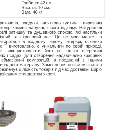
Глибина: 42 см.
Висота: 10 см.
Вага: 46 кг.
раковина, завдяки винятково густим і виразним
колір каменя набуває сірого відтінку. Натуральні
елі затишку та душевного спокою, які настільки
ічний та стресовий час. Це не масс-маркет, а
вториться в жодному іншому інтерєрі, оскільки
о її виготовлено, є унікальний по своїй природі.
яє використовувати його не тільки всередині
рях і садах, для створення надзвичайно красивих
еймовірний композицій, в поєднанні з іншими
иродного матеріалу. Замовлення поставляється в
езпечує цілісність товарів під час доставки. Виріб
опейським стандартам якості.