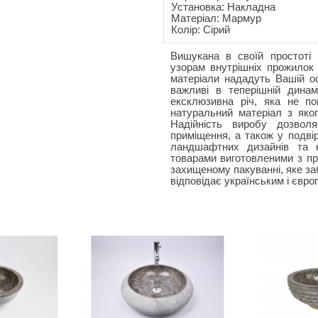
Установка: Накладна
Матеріал: Мармур
Колір: Сірий
Вишукана в своїй простоті 
узорам внутрішніх прожилок 
матеріали нададуть Вашій ос
важливі в теперішній динам
ексклюзивна річ, яка не по
натуральний матеріал з яког
Надійність виробу дозвол
приміщення, а також у подві
ландшафтних дизайнів та н
товарами виготовленими з пр
захищеному пакуванні, яке заб
відповідає українським і євр