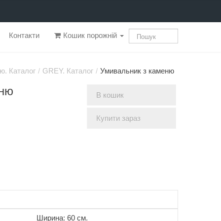
Контакти
Кошик порожній
ю. Каталог
/
GREY. Каталог
/
Умивальник з каменю
еню
В кошик
Купити зараз
Ширина: 60 см.