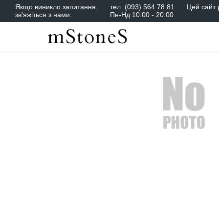
Якщо виникло запитання,
тел.
(093) 564 78 81
Цей сайт 
зв'яжіться з нами:
Пн-Нд 10:00 - 20:00