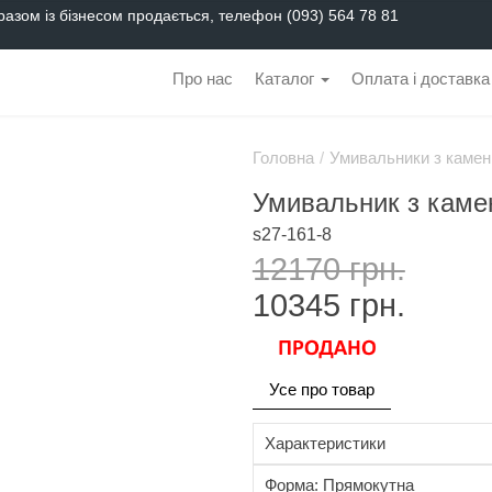
разом із бізнесом продається, телефон (093) 564 78 81
Про нас
Каталог
Оплата і доставка
Головна
/
Умивальники з камен
Умивальник з кам
s27-161-8
12170 грн.
10345
грн.
Усе про товар
Характеристики
Форма: Прямокутна