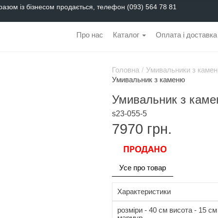
разом із бізнесом продається, телефон (093) 564 78 81
Про нас
Каталог
Оплата і доставка
Головна
/
Умивальники з камен
Умивальник з каменю
Умивальник з кам
s23-055-5
7970
грн.
Усе про товар
Характеристики
розміри - 40 см висота - 15 см 