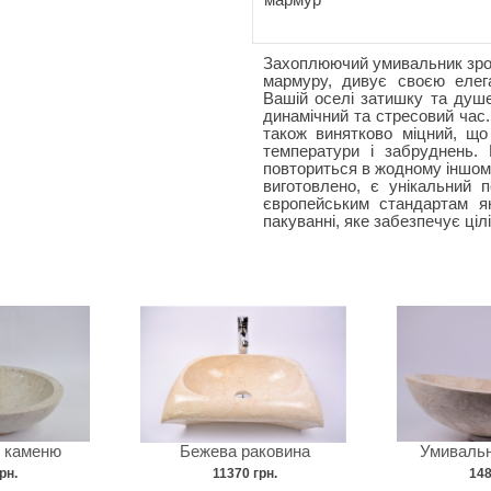
мармур
Захоплюючий умивальник зроб
мармуру, дивує своєю елег
Вашій оселі затишку та душе
динамічний та стресовий час.
також винятково міцний, що
температури і забруднень. 
повториться в жодному іншому 
виготовлено, є унікальний п
європейським стандартам я
пакуванні, яке забезпечує цілі
з каменю
Бежева раковина
Умивальн
рн.
11370 грн.
148