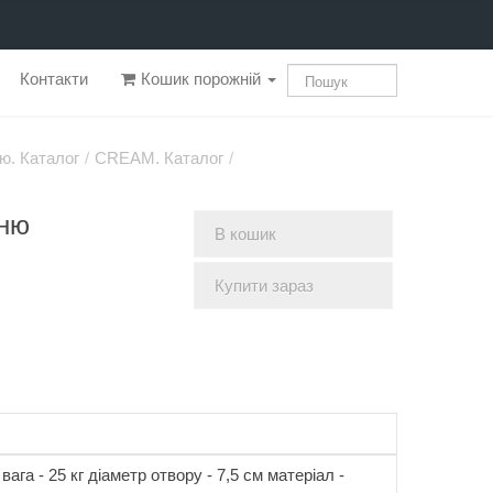
Контакти
Кошик порожній
ю. Каталог
/
CREAM. Каталог
/
еню
В кошик
Купити зараз
вага - 25 кг діаметр отвору - 7,5 см матеріал -