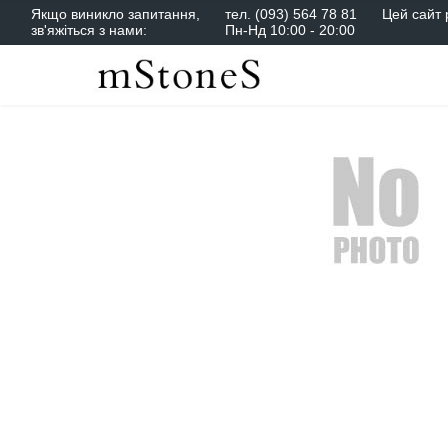
Якщо виникло запитання,
тел.
(093) 564 78 81
Цей сайт 
зв'яжіться з нами:
Пн-Нд 10:00 - 20:00