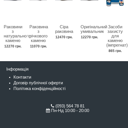
Раковини
Раковина
Сіра
Оригінальний
Засоби
з
з
раковина
умивальник
захисту
натурального
річкового
для
12470 грн.
12270 грн.
каменю
каменю
каменю
(імпрегнат)
12270 грн.
11070 грн.
865 грн.
Інформація
Контакти
Договір публічної оферти
Політика конфіденційності
(093) 564 78 81
Пн-Нд 10:00 - 20:00