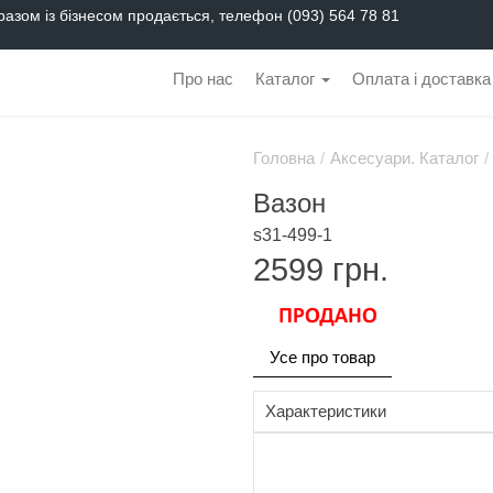
разом із бізнесом продається, телефон (093) 564 78 81
Про нас
Каталог
Оплата і доставка
Головна
/
Аксесуари. Каталог
/
Вазон
s31-499-1
2599
грн.
Усе про товар
Характеристики