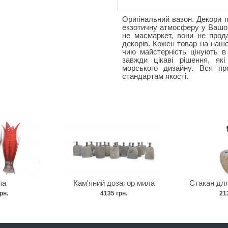
Оригінальний вазон. Декори 
екзотичну атмосферу у Вашо
не масмаркет, вони не прод
декорів. Кожен товар на нашо
чию майстерність цінують в 
завжди цікаві рішення, як
морського дизайну. Вся про
стандартам якості.
па
Кам'яний дозатор мила
Стакан для
рн.
4135 грн.
21