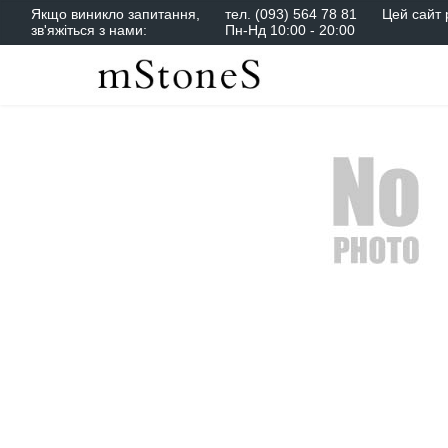
Якщо виникло запитання,
тел.
(093) 564 78 81
Цей сайт 
зв'яжіться з нами:
Пн-Нд 10:00 - 20:00