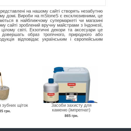
представлені на нашому сайті створять незабутню
му домі. Вироби на mStoneS є ексклюзивними, це
аються в найближчому супермаркеті чи магазині
му сайті зроблений вручну майстрами з Індонезії,
цілому світі. Екзотичні декори та аксесуари це
і довершать образ тропічного, природного або
дукція відповідає українським і європейським
 зубних щіток
Засоби захисту для
каменю (імпрегнат)
35 грн.
865 грн.