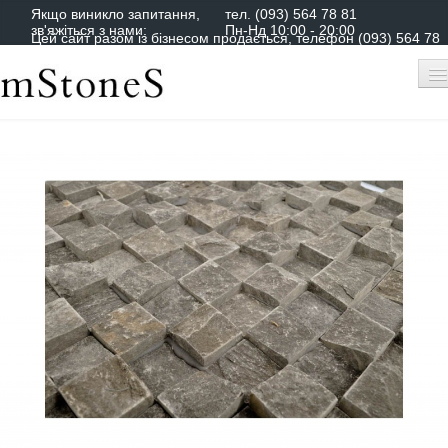
Якщо виникло запитання,
тел.
(093) 564 78 81
зв'яжіться з нами:
Пн-Нд 10:00 - 20:00
Цей сайт разом із бізнесом продається, телефон (093) 564 78
81
Про нас
Кошик порожній
Каталог
Оплата і доставка
Контакти