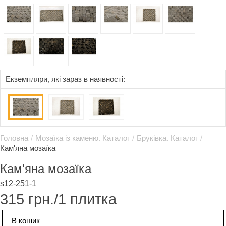
Eкземпляри, які зараз в наявності:
Головна
/
Мозаїка із каменю. Каталог
/
Бруківка. Каталог
/
Кам'яна мозаїка
Кам'яна мозаїка
s12-251-1
315
грн./1 плитка
В кошик