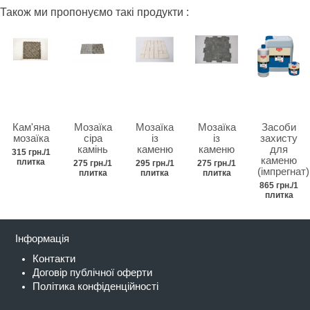
Також ми пропонуємо такі продукти :
Кам'яна
Мозаїка
Мозаїка
Мозаїка
Засоби
мозаїка
сіра
із
із
захисту
камінь
каменю
каменю
для
315 грн./1
каменю
плитка
275 грн./1
295 грн./1
275 грн./1
(імпрегнат)
плитка
плитка
плитка
865 грн./1
плитка
Інформація
Контакти
Договір публічної оферти
Політика конфіденційності