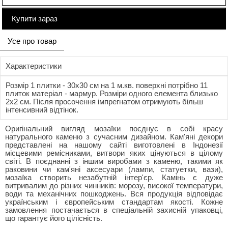
Купити зараз
Усе про товар
Характеристики
Розмір 1 плитки - 30x30 см на 1 м.кв. поверхні потрібно 11
плиток матеріал - мармур. Розміри одного елемента близько
2x2 см. Після просочення імпрегнатом отримують більш
інтенсивний відтінок.
Оригінальний вигляд мозаїки поєднує в собі красу
натурального каменю з сучасним дизайном. Кам'яні декори
представлені на нашому сайті виготовлені в Індонезії
місцевими ремісниками, витвори яких цінуються в цілому
світі. В поєднанні з іншим виробами з каменю, такими як
раковини чи кам'яні аксесуари (лампи, статуетки, вази),
мозаїка створить незабутній інтер'єр. Камінь є дуже
витривалим до різних чинників: морозу, високої температури,
води та механічних пошкоджень. Вся продукція відповідає
українським і європейським стандартам якості. Кожне
замовлення постачається в спеціальній захисній упаковці,
що гарантує його цілісність.