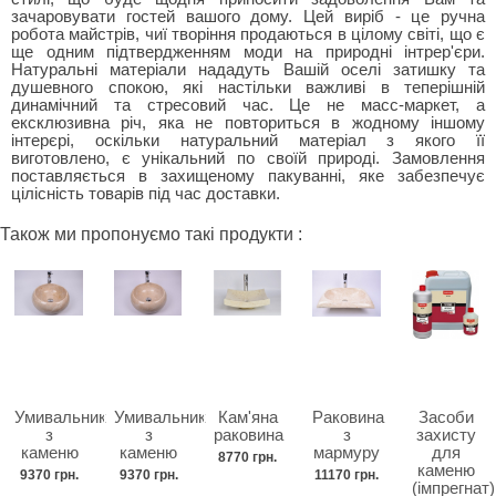
зачаровувати гостей вашого дому. Цей виріб - це ручна
робота майстрів, чиї творіння продаються в цілому світі, що є
ще одним підтвердженням моди на природні інтрер'єри.
Натуральні матеріали нададуть Вашій оселі затишку та
душевного спокою, які настільки важливі в теперішній
динамічний та стресовий час. Це не масс-маркет, а
ексклюзивна річ, яка не повториться в жодному іншому
інтерєрі, оскільки натуральний матеріал з якого її
виготовлено, є унікальний по своїй природі. Замовлення
поставляється в захищеному пакуванні, яке забезпечує
цілісність товарів під час доставки.
Також ми пропонуємо такі продукти :
Умивальник
Умивальник
Кам'яна
Раковина
Засоби
з
з
раковина
з
захисту
каменю
каменю
мармуру
для
8770 грн.
каменю
9370 грн.
9370 грн.
11170 грн.
(імпрегнат)