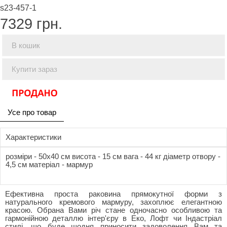
s23-457-1
7329
грн.
В кошик
Купити зараз
Усе про товар
Характеристики
розміри - 50x40 см висота - 15 см вага - 44 кг діаметр отвору -
4,5 см матеріал - мармур
Ефективна проста раковина прямокутної форми з
натурального кремового мармуру, захоплює елегантною
красою. Обрана Вами річ стане одночасно особливою та
гармонійною деталлю інтер'єру в Еко, Лофт чи Індастріал
стилі, що буде щодня приносити задоволення Вам та