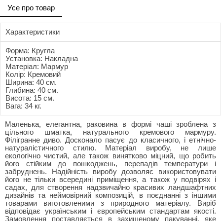
Усе про товар
Характеристики
Форма: Кругла
Установка: Накладна
Матеріал: Мармур
Колір: Кремовий
Ширина: 40 см.
Глибина: 40 см.
Висота: 15 см.
Вага: 34 кг.
Маленька, елегантна, раковина в формі чаші зроблена з
цільного шматка, натурального кремового мармуру.
Філігранне диво. Досконало пасує до класичного, і етнічно-
натуралістичного стилю. Матеріал виробу, не лише
екологічно чистий, але також винятково міцний, що робить
його стійким до пошкоджень, перепадів температури і
забруднень. Надійність виробу дозволяє використовувати
його не тільки всередині приміщення, а також у подвірях і
садах, для створення надзвичайно красивих ландшафтних
дизайнів та неймовірний композицій, в поєднанні з іншими
товарами виготовленими з природного матеріалу. Виріб
відповідає українським і європейським стандартам якості.
Замовлення поставляється в захищеному пакуванні, яке