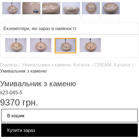
Eкземпляри, які зараз в наявності:
Головна
/
Умивальники з каменю. Каталог
/
CREAM. Каталог
/
Умивальник з каменю
Умивальник з каменю
s23-045-5
9370
грн.
В кошик
Купити зараз