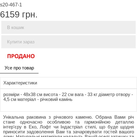
s20-467-1
6159
грн.
В кошик
Купити зараз
Усе про товар
Характеристики
розміри - 48x38 см висота - 22 см вага - 33 кг діаметр отвору -
4,5 см матеріал - річковий камінь
Унікальна раковина з річкового каменю. Обрана Вами річ
стане одночасно особливою та гармонійною деталлю
інтер'єру в Еко, Лофт чи Індастріал стилі, що буде щодня
приносити задоволення Вам та зачаровувати гостей вашого
дому. Натуральні матеріали нададуть Вашій оселі затишку та