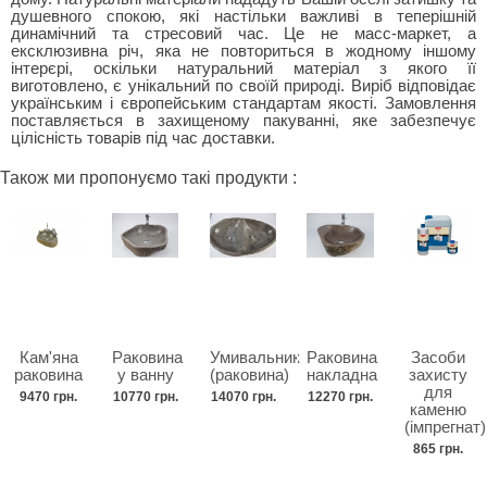
душевного спокою, які настільки важливі в теперішній
динамічний та стресовий час. Це не масс-маркет, а
ексклюзивна річ, яка не повториться в жодному іншому
інтерєрі, оскільки натуральний матеріал з якого її
виготовлено, є унікальний по своїй природі. Виріб відповідає
українським і європейським стандартам якості. Замовлення
поставляється в захищеному пакуванні, яке забезпечує
цілісність товарів під час доставки.
Також ми пропонуємо такі продукти :
Кам'яна
Раковина
Умивальник
Раковина
Засоби
раковина
у ванну
(раковина)
накладна
захисту
для
9470 грн.
10770 грн.
14070 грн.
12270 грн.
каменю
(імпрегнат)
865 грн.