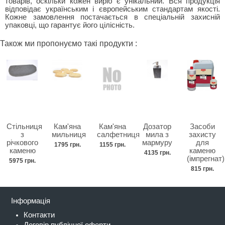
товарів, оскільки кожен виріб є унікальний. Вся продукція
відповідає українським і європейським стандартам якості.
Кожне замовлення постачається в спеціальній захисній
упаковці, що гарантує його цілісність.
Також ми пропонуємо такі продукти :
Стільниця
Кам'яна
Кам'яна
Дозатор
Засоби
з
мильниця
салфетниця
мила з
захисту
річкового
мармуру
для
1795 грн.
1155 грн.
каменю
каменю
4135 грн.
(імпрегнат)
5975 грн.
815 грн.
Інформація
Контакти