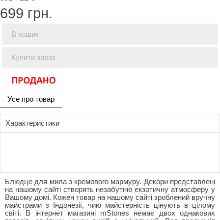
699
грн.
В кошик
Купити зараз
Усе про товар
Характеристики
Блюдце для мила з кремового мармуру. Декори представлені
на нашому сайті створять незабутню екзотичну атмосферу у
Вашому домі. Кожен товар на нашому сайті зроблений вручну
майстрами з Індонезії, чию майстерність цінують в цілому
світі. В інтернет магазині mStones немає двох однакових