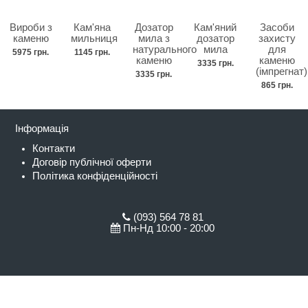
Вироби з
Кам'яна
Дозатор
Кам'яний
Засоби
каменю
мильниця
мила з
дозатор
захисту
натурального
мила
для
5975 грн.
1145 грн.
каменю
каменю
3335 грн.
(імпрегнат)
3335 грн.
865 грн.
Інформація
Контакти
Договір публічної оферти
Політика конфіденційності
(093) 564 78 81
Пн-Нд 10:00 - 20:00