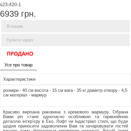
s23-420-1
6939
грн.
В кошик
Купити зараз
Усе про товар
Характеристики
розміри - 40 см висота - 15 см вага - 35 кг діаметр отвору - 4,5
см матеріал - мармур
Красиво вирізана раковина з кремового мармуру. Обрана
Вами річ стане одночасно особливою та гармонійною
деталлю інтер'єру в Еко, Лофт чи Індастріал стилі, що буде
щодня приносити задоволення Вам та зачаровувати гостей
вашого дому. Натуральні матеріали нададуть Вашій оселі