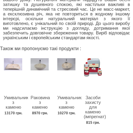
затишку та душевного спокою, які настільки важливі в
теперішній динамічний та стресовий час. Це не масс-маркет,
а ексклюзивна річ, яка не повториться в жодному іншому
інтерєрі, оскільки натуральний матеріал з якого її
виготовлено, є унікальний по своїй природі. До цього виробу
ми надсилаємо інструкцію з догляду, дотримання якої
забезпечить довговічне збереження товару. Виріб відповідає
українським і європейським стандартам якості.
Також ми пропонуємо такі продукти :
Умивальник
Раковина
Умивальник
Засоби
з
з
з
захисту
каменю
каменю
каменю
для
каменю
13170 грн.
8970 грн.
10270 грн.
(імпрегнат)
815 грн.