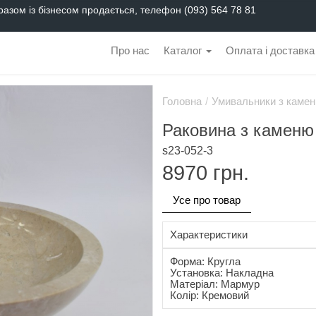
разом із бізнесом продається, телефон (093) 564 78 81
Про нас
Каталог
Оплата і доставка
Головна
/
Умивальники з камен
Раковина з каменю
s23-052-3
8970
грн.
Усе про товар
Характеристики
Форма: Кругла
Установка: Накладна
Матеріал: Мармур
Колір: Кремовий