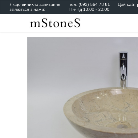
Якщо виникло запитання,
тел.
(093) 564 78 81
Цей сайт 
зв'яжіться з нами:
Пн-Нд 10:00 - 20:00