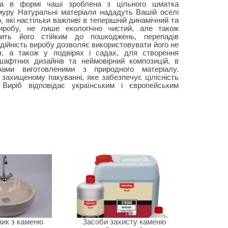
а в формі чаші зроблена з цільного шматка
муру Натуральні матеріали нададуть Вашій оселі
 які настільки важливі в теперішній динамічний та
иробу, не лише екологічно чистий, але також
ить його стійким до пошкоджень, перепадів
дійність виробу дозволяє використовувати його не
я, а також у подвірях і садах, для створення
афтних дизайнів та неймовірний композицій, в
ами виготовленими з природного матеріалу.
захищеному пакуванні, яке забезпечує цілісність
 Виріб відповідає українським і європейським
ик з каменю
Засоби захисту каменю