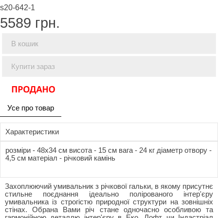
s20-642-1
5589
грн.
В кошик
Купити зараз
Усе про товар
Характеристики
розміри - 48x34 см висота - 15 см вага - 24 кг діаметр отвору -
4,5 см матеріал - річковий камінь
Захоплюючий умивальник з річкової гальки, в якому присутнє
стильне поєднання ідеально полірованого інтер'єру
умивальника із строгістю природної структури на зовнішніх
стінах. Обрана Вами річ стане одночасно особливою та
гармонійною деталлю інтер'єру в Еко, Лофт чи Індастріал