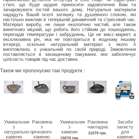
стилі, що буде щодня приносити задоволення Вам та
зачаровувати гостей вашого дому. Натуральні матеріали
нададуть Вашій оселі затишку та душевного спокою, які
настільки важливі в теперішній динамічний та стресовий час.
Матеріал виробу, не лише екологічно чистий, але також
винятково міцний, що робить його стійким до пошкоджень,
перепадів температури і забруднень. Це не масс-маркет, а
ексклюзивна річ, яка не повториться в жодному іншому
інтерєрі, оскільки натуральний матеріал з якого її
виготовлено, є унікальний по своїй природі. Замовлення
поставляється в захищеному пакуванні, яке забезпечує
цілісність товарів під час доставки.
Також ми пропонуємо такі продукти :
Умивальник
Раковина
Умивальник
Раковина
Засоби
з
з
з
накладна
захисту
натурального
річкового
каменю
для
11070 грн.
каменю
каменю
каменю
10070 грн.