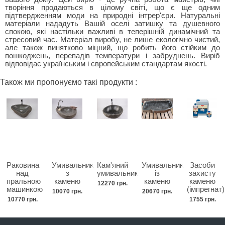
творіння продаються в цілому світі, що є ще одним
підтвердженням моди на природні інтрер'єри. Натуральні
матеріали нададуть Вашій оселі затишку та душевного
спокою, які настільки важливі в теперішній динамічний та
стресовий час. Матеріал виробу, не лише екологічно чистий,
але також винятково міцний, що робить його стійким до
пошкоджень, перепадів температури і забруднень. Виріб
відповідає українським і європейським стандартам якості.
Також ми пропонуємо такі продукти :
Раковина
Умивальник
Кам'яний
Умивальник
Засоби
над
з
умивальник
із
захисту
пральною
каменю
каменю
каменю
12270 грн.
машинкою
(імпрегнат)
10070 грн.
20670 грн.
10770 грн.
1755 грн.