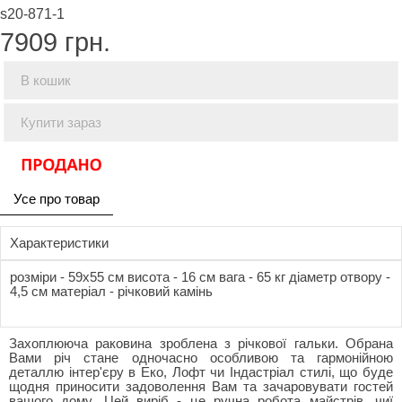
s20-871-1
7909
грн.
В кошик
Купити зараз
Усе про товар
Характеристики
розміри - 59x55 см висота - 16 см вага - 65 кг діаметр отвору -
4,5 см матеріал - річковий камінь
Захоплююча раковина зроблена з річкової гальки. Обрана
Вами річ стане одночасно особливою та гармонійною
деталлю інтер'єру в Еко, Лофт чи Індастріал стилі, що буде
щодня приносити задоволення Вам та зачаровувати гостей
вашого дому. Цей виріб - це ручна робота майстрів, чиї