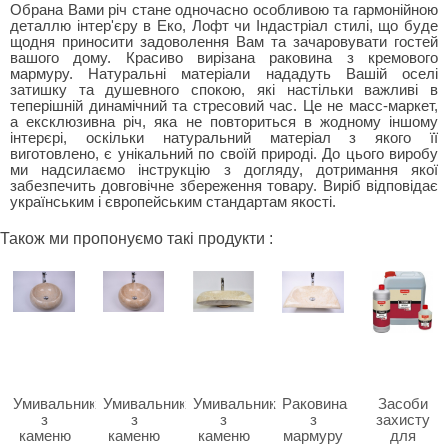
Обрана Вами річ стане одночасно особливою та гармонійною
деталлю інтер'єру в Еко, Лофт чи Індастріал стилі, що буде
щодня приносити задоволення Вам та зачаровувати гостей
вашого дому. Красиво вирізана раковина з кремового
мармуру. Натуральні матеріали нададуть Вашій оселі
затишку та душевного спокою, які настільки важливі в
теперішній динамічний та стресовий час. Це не масс-маркет,
а ексклюзивна річ, яка не повториться в жодному іншому
інтерєрі, оскільки натуральний матеріал з якого її
виготовлено, є унікальний по своїй природі. До цього виробу
ми надсилаємо інструкцію з догляду, дотримання якої
забезпечить довговічне збереження товару. Виріб відповідає
українським і європейським стандартам якості.
Також ми пропонуємо такі продукти :
Умивальник
Умивальник
Умивальник
Раковина
Засоби
з
з
з
з
захисту
каменю
каменю
каменю
мармуру
для