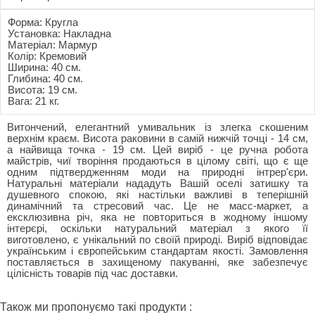
Форма: Кругла
Установка: Накладна
Матеріал: Мармур
Колір: Кремовий
Ширина: 40 см.
Глибина: 40 см.
Висота: 19 см.
Вага: 21 кг.
Витончений, елегантний умивальник із злегка скошеним
верхнім краєм. Висота раковини в самій нижчій точці - 14 см,
а найвища точка - 19 см. Цей виріб - це ручна робота
майстрів, чиї творіння продаються в цілому світі, що є ще
одним підтвердженням моди на природні інтрер'єри.
Натуральні матеріали нададуть Вашій оселі затишку та
душевного спокою, які настільки важливі в теперішній
динамічний та стресовий час. Це не масс-маркет, а
ексклюзивна річ, яка не повториться в жодному іншому
інтерєрі, оскільки натуральний матеріал з якого її
виготовлено, є унікальний по своїй природі. Виріб відповідає
українським і європейським стандартам якості. Замовлення
поставляється в захищеному пакуванні, яке забезпечує
цілісність товарів під час доставки.
Також ми пропонуємо такі продукти :