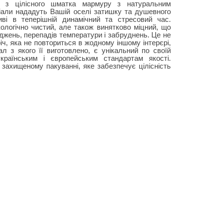
на з цілісного шматка мармуру з натуральним
іали нададуть Вашій оселі затишку та душевного
иві в теперішній динамічний та стресовий час.
ологічно чистий, але також винятково міцний, що
джень, перепадів температури і забруднень. Це не
іч, яка не повториться в жодному іншому інтерєрі,
ал з якого її виготовлено, є унікальний по своїй
українським і європейським стандартам якості.
захищеному пакуванні, яке забезпечує цілісність