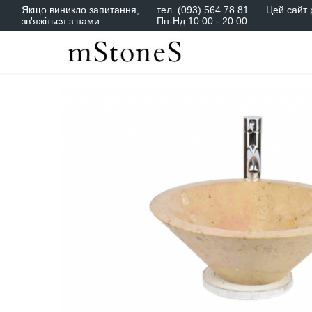
Якщо виникло запитання,
тел.
(093) 564 78 81
Цей сайт 
зв'яжіться з нами:
Пн-Нд 10:00 - 20:00