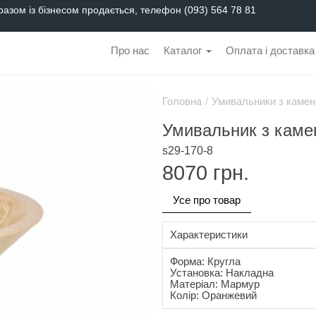
разом із бізнесом продається, телефон (093) 564 78 81
Про нас
Каталог
Оплата і доставка
Головна
/
Умивальники з камен
Умивальник з кам
s29-170-8
8070
грн.
Усе про товар
Характеристики
Форма: Кругла
Установка: Накладна
Матеріал: Мармур
Колір: Оранжевий