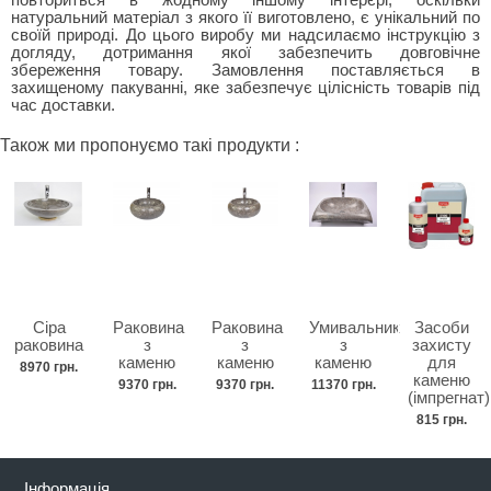
повториться в жодному іншому інтерєрі, оскільки
натуральний матеріал з якого її виготовлено, є унікальний по
своїй природі. До цього виробу ми надсилаємо інструкцію з
догляду, дотримання якої забезпечить довговічне
збереження товару. Замовлення поставляється в
захищеному пакуванні, яке забезпечує цілісність товарів під
час доставки.
Також ми пропонуємо такі продукти :
Сіра
Раковина
Раковина
Умивальник
Засоби
раковина
з
з
з
захисту
каменю
каменю
каменю
для
8970 грн.
каменю
9370 грн.
9370 грн.
11370 грн.
(імпрегнат)
815 грн.
Інформація