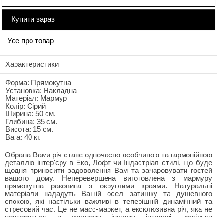
Купити зараз
Усе про товар
Характеристики
Форма: Прямокутна
Установка: Накладна
Матеріал: Мармур
Колір: Сірий
Ширина: 50 см.
Глибина: 35 см.
Висота: 15 см.
Вага: 40 кг.
Обрана Вами річ стане одночасно особливою та гармонійною
деталлю інтер'єру в Еко, Лофт чи Індастріал стилі, що буде
щодня приносити задоволення Вам та зачаровувати гостей
вашого дому. Неперевершена виготовлена з мармуру
прямокутна раковина з округлими краями. Натуральні
матеріали нададуть Вашій оселі затишку та душевного
спокою, які настільки важливі в теперішній динамічний та
стресовий час. Це не масс-маркет, а ексклюзивна річ, яка не